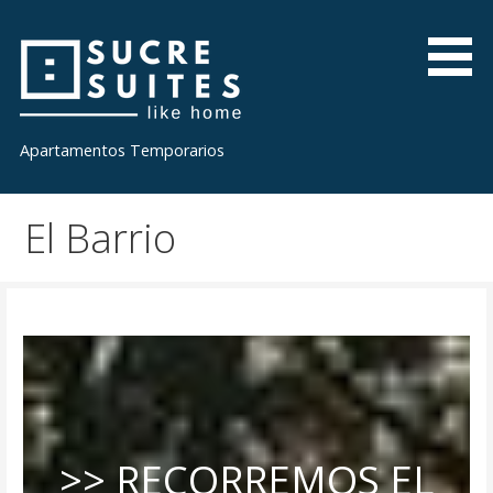
Skip
to
content
Apartamentos Temporarios
El Barrio
>> RECORREMOS EL